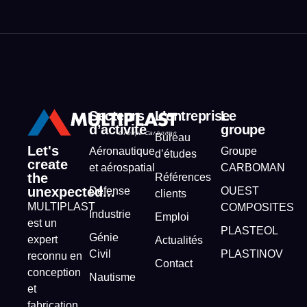
Secteurs
L’entreprise
Le
d’activité
groupe
Bureau
Let's
Aéronautique
Groupe
d’études
create
et aérospatial
CARBOMAN
the
Références
unexpected...
Défense
OUEST
clients
MULTIPLAST
COMPOSITES
Industrie
Emploi
est un
PLASTEOL
Génie
expert
Actualités
Civil
PLASTINOV
reconnu en
Contact
conception
Nautisme
et
fabrication