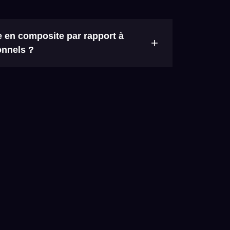
 en composite par rapport à
+
onnels ?
nt nombreux. Citons la réduction de masse
 du planning global de réalisation de
facilité de décoration de la face intérieure du
me, une réduction des risques d’accidents
tion du coût global de l’opération.