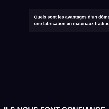
Quels sont les avantages d’un dôme
une fabrication en matériaux traditi
Les avantages d’un dôme en composites so
et donc de descente de charge, la réduction
l’édifice, la facilité de dorure en atelier, la 
dôme, de bien meilleures tolérances de for
liés au travail en hauteur et enfin une réduc