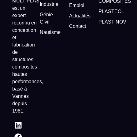
MULTIPLAST
COMPOSITES
Industrie
Emploi
est un
PLASTEOL
Génie
expert
Actualités
Civil
PLASTINOV
reconnu en
Contact
conception
Nautisme
et
fabrication
de
structures
composites
hautes
performances,
basé à
Vannes
depuis
1981.