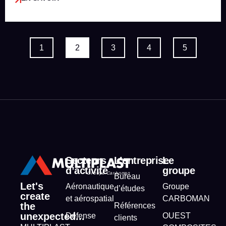
1
2
3
4
5
Secteurs
L’entreprise
Le
d’activité
groupe
Bureau
Let's
Aéronautique
Groupe
d’études
create
et aérospatial
CARBOMAN
the
Références
unexpected...
Défense
OUEST
clients