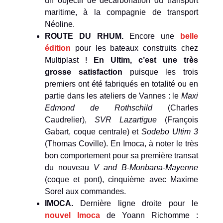
un objectif de décarbonation du transport
maritime, à la compagnie de transport
Néoline.
ROUTE DU RHUM.
Encore une
belle
édition
pour les bateaux construits chez
Multiplast !
En Ultim, c’est une très
grosse satisfaction
puisque les trois
premiers ont été fabriqués en totalité ou en
partie dans les ateliers de Vannes : le
Maxi
Edmond de Rothschild
(Charles
Caudrelier),
SVR Lazartigue
(François
Gabart, coque centrale) et
Sodebo Ultim 3
(Thomas Coville). En Imoca, à noter le très
bon comportement pour sa première transat
du nouveau
V and B-Monbana-Mayenne
(coque et pont), cinquième avec Maxime
Sorel aux commandes.
IMOCA.
Dernière ligne droite pour le
nouvel Imoca
de Yoann Richomme :