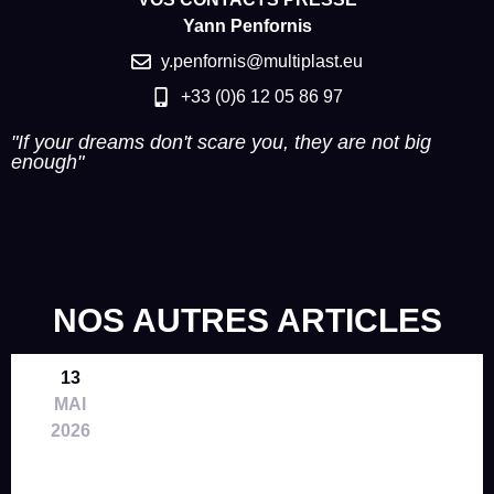
Yann Penfornis
y.penfornis@multiplast.eu
+33 (0)6 12 05 86 97
"If your dreams don't scare you, they are not big
enough"
NOS AUTRES ARTICLES
13
MAI
2026