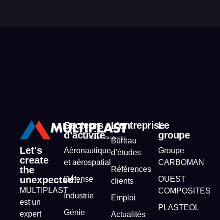
Secteurs
L’entreprise
Le
d’activité
groupe
Bureau
Let's
Aéronautique
Groupe
d’études
create
et aérospatial
CARBOMAN
the
Références
unexpected...
Défense
OUEST
clients
MULTIPLAST
COMPOSITES
Industrie
Emploi
est un
PLASTEOL
Génie
expert
Actualités