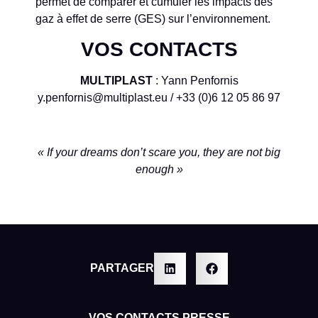
permet de comparer et cumuler les impacts des
gaz à effet de serre (GES) sur l’environnement.
VOS CONTACTS
MULTIPLAST
: Yann Penfornis
y.penfornis@multiplast.eu / +33 (0)6 12 05 86 97
« If your dreams don’t scare you, they are not big
enough »
PARTAGER
VOS CONTACTS PRESSE