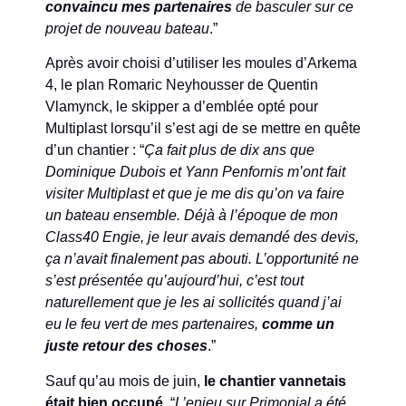
convaincu mes partenaires
de basculer sur ce
projet de nouveau bateau
.”
Après avoir choisi d’utiliser les moules d’Arkema
4, le plan Romaric Neyhousser de Quentin
Vlamynck, le skipper a d’emblée opté pour
Multiplast lorsqu’il s’est agi de se mettre en quête
d’un chantier : “
Ça fait plus de dix ans que
Dominique Dubois et Yann Penfornis m’ont fait
visiter Multiplast et que je me dis qu’on va faire
un bateau ensemble. Déjà à l’époque de mon
Class40 Engie, je leur avais demandé des devis,
ça n’avait finalement pas abouti. L’opportunité ne
s’est présentée qu’aujourd’hui, c’est tout
naturellement que je les ai sollicités quand j’ai
eu le feu vert de mes partenaires,
comme un
juste retour des choses
.”
Sauf qu’au mois de juin,
le chantier vannetais
était bien occupé
. “
L’enjeu sur Primonial a été