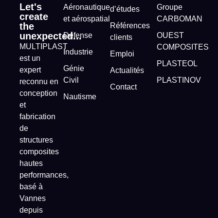
Let's
Aéronautique
Groupe
d’études
create
et aérospatial
CARBOMAN
the
Références
unexpected...
Défense
OUEST
clients
MULTIPLAST
COMPOSITES
Industrie
Emploi
est un
PLASTEOL
Génie
expert
Actualités
Civil
PLASTINOV
reconnu en
Contact
conception
Nautisme
et
fabrication
de
structures
composites
hautes
performances,
basé à
Vannes
depuis