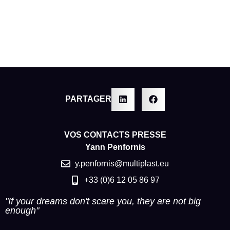
PARTAGER
VOS CONTACTS PRESSE
Yann Penfornis
y.penfornis@multiplast.eu
+33 (0)6 12 05 86 97
"If your dreams don't scare you, they are not big
enough"