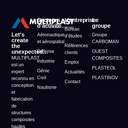
Secteurs
L’entreprise
Le
d’activité
groupe
Bureau
Let's
Aéronautique
Groupe
d’études
create
et aérospatial
CARBOMAN
the
Références
unexpected...
Défense
OUEST
clients
MULTIPLAST
COMPOSITES
Industrie
Emploi
est un
PLASTEOL
Génie
expert
Actualités
Civil
PLASTINOV
reconnu en
Contact
conception
Nautisme
et
fabrication
de
structures
composites
hautes