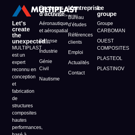
Secteurs
L’entreprise
Le
d’activité
groupe
Bureau
Let's
Aéronautique
Groupe
d’études
create
et aérospatial
CARBOMAN
the
Références
unexpected...
Défense
OUEST
clients
MULTIPLAST
COMPOSITES
Industrie
Emploi
est un
PLASTEOL
Génie
expert
Actualités
Civil
PLASTINOV
reconnu en
Contact
conception
Nautisme
et
fabrication
de
structures
composites
hautes
performances,
basé à