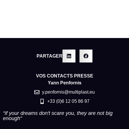
PARTAGER
VOS CONTACTS PRESSE
Yann Penfornis
y.penfornis@multiplast.eu
+33 (0)6 12 05 86 97
"If your dreams don't scare you, they are not big
enough"