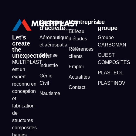
Secteurs
L’entreprise
Le
d’activité
groupe
Bureau
Let's
Aéronautique
Groupe
d’études
create
et aérospatial
CARBOMAN
the
Références
unexpected...
Défense
OUEST
clients
MULTIPLAST
COMPOSITES
Industrie
Emploi
est un
PLASTEOL
Génie
expert
Actualités
Civil
PLASTINOV
reconnu en
Contact
conception
Nautisme
et
fabrication
de
structures
composites
hautes