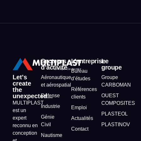
Secteurs
L’entreprise
Le
d’activité
groupe
Bureau
Let's
Aéronautique
Groupe
d’études
create
et aérospatial
CARBOMAN
the
Références
unexpected...
Défense
OUEST
clients
MULTIPLAST
COMPOSITES
Industrie
Emploi
est un
PLASTEOL
Génie
expert
Actualités
Civil
PLASTINOV
reconnu en
Contact
conception
Nautisme
et