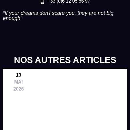
+33 (0)6 12 05 86 97
"If your dreams don't scare you, they are not big
enough"
NOS AUTRES ARTICLES
13
MAI
2026