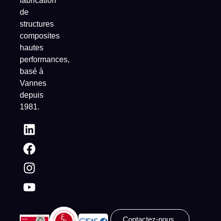
fabrication
de
structures
composites
hautes
performances,
basé à
Vannes
depuis
1981.
Contactez-nous