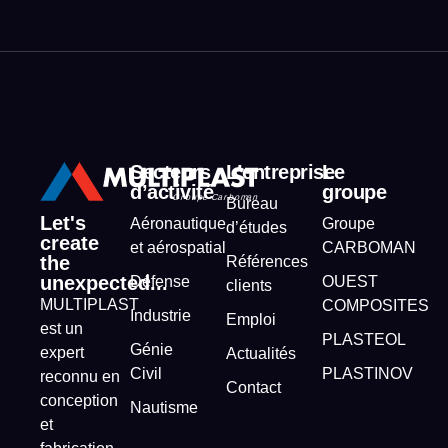
Secteurs
L’entreprise
Le
d’activité
groupe
Bureau
Let's
Aéronautique
Groupe
d’études
create
et aérospatial
CARBOMAN
the
Références
unexpected...
Défense
OUEST
clients
MULTIPLAST
COMPOSITES
Industrie
Emploi
est un
PLASTEOL
Génie
expert
Actualités
Civil
PLASTINOV
reconnu en
Contact
conception
Nautisme
et