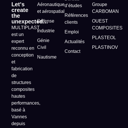
Let's
Aéronautique
Groupe
d’études
create
et aérospatial
CARBOMAN
the
Références
unexpected...
Défense
OUEST
clients
MULTIPLAST
COMPOSITES
Industrie
Emploi
est un
PLASTEOL
Génie
expert
Actualités
Civil
PLASTINOV
reconnu en
Contact
conception
Nautisme
et
fabrication
de
structures
composites
hautes
performances,
basé à
Vannes
depuis