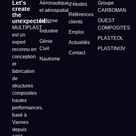
Let's
Aéronautique
Groupe
d’études
create
et aérospatial
CARBOMAN
the
Références
unexpected...
Défense
OUEST
clients
MULTIPLAST
COMPOSITES
Industrie
Emploi
est un
PLASTEOL
Génie
expert
Actualités
Civil
PLASTINOV
reconnu en
Contact
conception
Nautisme
et
fabrication
de
structures
composites
hautes
performances,
basé à
Vannes
depuis