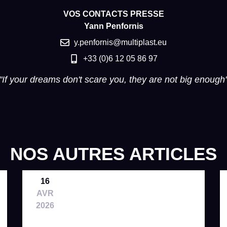
VOS CONTACTS PRESSE
Yann Penfornis
y.penfornis@multiplast.eu
+33 (0)6 12 05 86 97
"If your dreams don't scare you, they are not big enough
NOS AUTRES ARTICLES
16
AVR
2026