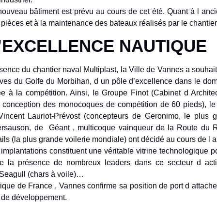
uveau bâtiment est prévu au cours de cet été. Quant à l ancien
s pièces et à la maintenance des bateaux réalisés par le chantier
D’EXCELLENCE NAUTIQUE
sence du chantier naval Multiplast, la Ville de Vannes a souhait
rives du Golfe du Morbihan, d un pôle d’excellence dans le dom
e à la compétition. Ainsi, le Groupe Finot (Cabinet d Archit
a conception des monocoques de compétition de 60 pieds), le
incent Lauriot-Prévost (concepteurs de Geronimo, le plus 
Kersauson, de Géant , multicoque vainqueur de la Route du 
ails (la plus grande voilerie mondiale) ont décidé au cours de l
implantations constituent une véritable vitrine technologique 
e la présence de nombreux leaders dans ce secteur d activi
Seagull (chars à voile)…
mique de France , Vannes confirme sa position de port d attac
el de développement.