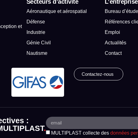
Secteurs d’activité
L’entreprise
Aéronautique et aérospatial
Bureau d’étud
Défense
Références cli
ception et
Industrie
Emploi
.
Génie Civil
Actualités
Nautisme
Contact
Contactez-nous
ectives :
e MULTIPLAST
.
MULTIPLAST collecte des
données per