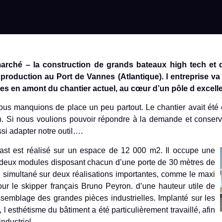
marché – la construction de grands bateaux high tech et 
e production au Port de Vannes (Atlantique). l entreprise va
res en amont du chantier actuel, au cœur d’un pôle d excel
ous manquions de place un peu partout. Le chantier avait été
 Si nous voulions pouvoir répondre à la demande et conserve
ssi adapter notre outil….
last est réalisé sur un espace de 12 000 m2. Il occupe une
n deux modules disposant chacun d’une porte de 30 mètres de
 en simultané sur deux réalisations importantes, comme le maxi
ur le skipper français Bruno Peyron. d’une hauteur utile de
assemblage des grandes pièces industrielles. Implanté sur les
 l esthétisme du bâtiment a été particulièrement travaillé, afin
ndustriel.