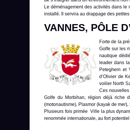
Le déménagement des activités dans le no
installé. Il servira au drappage des petite
VANNES, PÔLE 
Forte de la pré
Golfe sur les 
nautique dédié
leader dans l
Peteghem et V
d’Olivier de 
voilier North S
Ces nouvelles 
Golfe du Morbihan, région déjà riche d
(motonautisme), Plasmor (kayak de mer), 
Plusieurs fois primée Ville la plus dyna
renommée internationale, au fort potenti