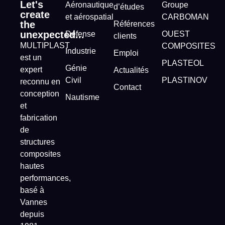
Let's
Aéronautique
Groupe
d’études
create
et aérospatial
CARBOMAN
the
Références
unexpected...
Défense
OUEST
clients
MULTIPLAST
COMPOSITES
Industrie
Emploi
est un
PLASTEOL
Génie
expert
Actualités
Civil
PLASTINOV
reconnu en
Contact
conception
Nautisme
et
fabrication
de
structures
composites
hautes
performances,
basé à
Vannes
depuis