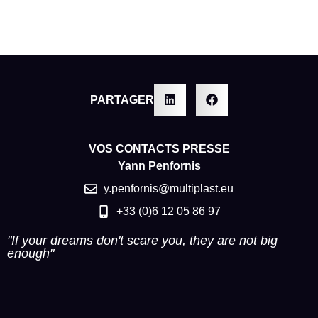
PARTAGER
VOS CONTACTS PRESSE
Yann Penfornis
y.penfornis@multiplast.eu
+33 (0)6 12 05 86 97
"If your dreams don't scare you, they are not big
enough"