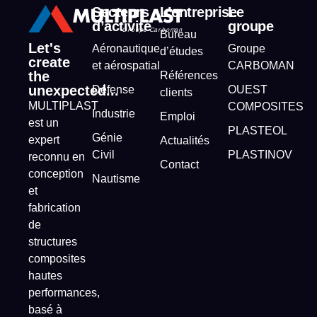
Secteurs
L’entreprise
Le
d’activité
groupe
Bureau
Let's
Aéronautique
Groupe
d’études
create
et aérospatial
CARBOMAN
the
Références
unexpected...
Défense
OUEST
clients
MULTIPLAST
COMPOSITES
Industrie
Emploi
est un
PLASTEOL
Génie
expert
Actualités
Civil
PLASTINOV
reconnu en
Contact
conception
Nautisme
et
fabrication
de
structures
composites
hautes
performances,
basé à