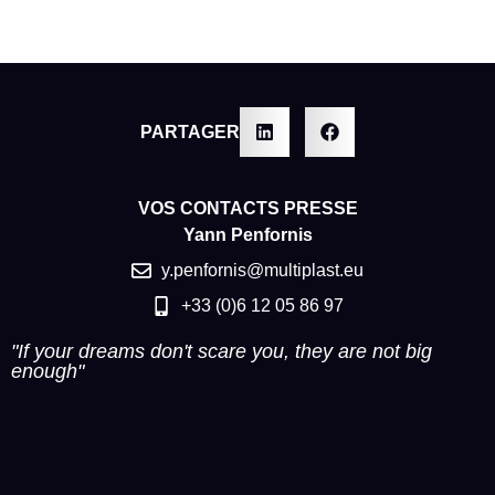
PARTAGER
VOS CONTACTS PRESSE
Yann Penfornis
y.penfornis@multiplast.eu
+33 (0)6 12 05 86 97
"If your dreams don't scare you, they are not big
enough"