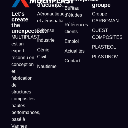
d’activité
groupe
Bureau
Let's
Aéronautique
Groupe
d’études
create
et aérospatial
CARBOMAN
the
Références
unexpected...
Défense
OUEST
clients
MULTIPLAST
COMPOSITES
Industrie
Emploi
est un
PLASTEOL
Génie
expert
Actualités
Civil
PLASTINOV
reconnu en
Contact
conception
Nautisme
et
fabrication
de
structures
composites
hautes
performances,
basé à
Vannes