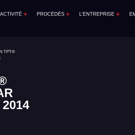
ACTIVITÉ
PROCÉDÉS
L’ENTREPRISE
E
N TPT®
!
®
AR
 2014