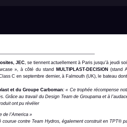
______________________________________
sites, JEC
, se tiennent actuellement à Paris jusqu’à jeudi so
owcase », à côté du stand
MULTIPLAST-DECISION
(stand A
ass C en septembre dernier, à Falmouth (UK), le bateau dont 
iplast et du Groupe Carboman
: « Ce trophée récompense not
és. Grâce au travail du Design Team de Groupama et à l’audac
oduit ont pu révéler
pe de l’America »
é courue contre Team Hydros, également construit en TPT® p