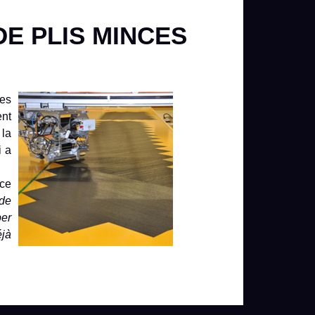
E PLIS MINCES
ces
ent
 la
i a
ice
 de
per
éjà