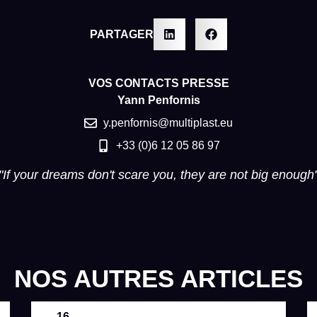
PARTAGER
VOS CONTACTS PRESSE
Yann Penfornis
y.penfornis@multiplast.eu
+33 (0)6 12 05 86 97
"If your dreams don't scare you, they are not big enough
NOS AUTRES ARTICLES
16