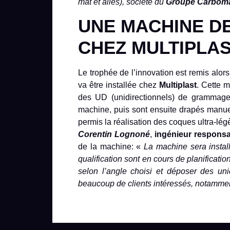
mât et ailes), société du
Groupe Carbom
UNE MACHINE DE
CHEZ MULTIPLA
Le trophée de l’innovation est remis alo
va être installée chez
Multiplast
. Cette 
des UD (unidirectionnels) de grammage
machine, puis sont ensuite drapés manuel
permis la réalisation des coques ultra-lé
Corentin Lognoné
,
ingénieur responsab
de la machine: «
La machine sera instal
qualification sont en cours de planificati
selon l’angle choisi et déposer des un
beaucoup de clients intéressés, notammen