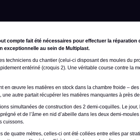
tout compte fait été nécessaires pour effectuer la réparati
n exceptionnelle au sein de Multiplast.
les techniciens du chantier (celui-ci disposant des moules du prof
apidement entériné (croquis 2). Une véritable course contre la 
t en œuvre les matières en stock dans la chambre froide – des
, une autre partait récupérer les matières manquantes à près de
ns simultanées de construction des 2 demi-coquilles. Le jour, les
mprégné et de l’âme en nid d’abeille dans les deux demi-moules
es cuissons.
de quatre mètres, celles-ci ont été collées entre elles par strati