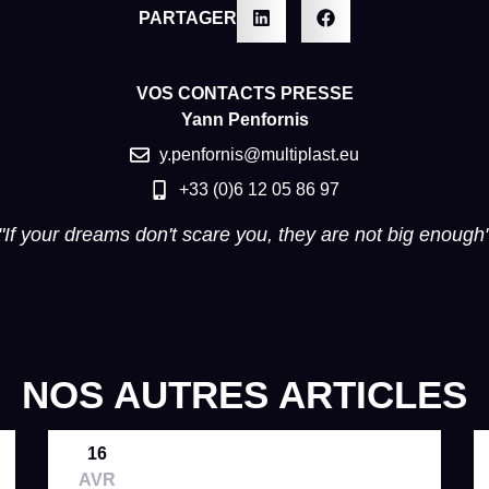
PARTAGER
VOS CONTACTS PRESSE
Yann Penfornis
y.penfornis@multiplast.eu
+33 (0)6 12 05 86 97
"If your dreams don't scare you, they are not big enough
NOS AUTRES ARTICLES
16
AVR