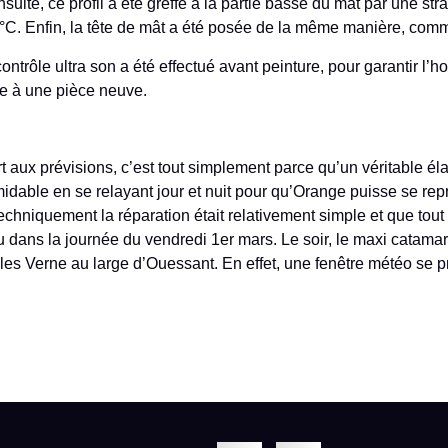
nsuite, ce profil a été greffé à la partie basse du mât par une strat
 °C. Enfin, la tête de mât a été posée de la même manière, comm
ontrôle ultra son a été effectué avant peinture, pour garantir l’
que à une pièce neuve.
 aux prévisions, c’est tout simplement parce qu’un véritable él
ormidable en se relayant jour et nuit pour qu’Orange puisse se re
techniquement la réparation était relativement simple et que tout
u dans la journée du vendredi 1er mars. Le soir, le maxi catamara
ules Verne au large d’Ouessant. En effet, une fenêtre météo se 