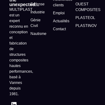
unexpected...
Défense
OUEST
clients
MULTIPLAST
COMPOSITES
Industrie
Emploi
est un
PLASTEOL
Génie
expert
Actualités
Civil
PLASTINOV
reconnu en
Contact
conception
Nautisme
et
fabrication
de
structures
composites
hautes
performances,
basé à
Vannes
depuis
1981.