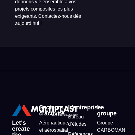
donnons vie ensemble à vos
projets composites les plus
exigeants. Contactez-nous dès
aujourd’hui !
Secteurs
L’entreprise
Le
d’activité
groupe
Bureau
Let's
Aéronautique
Groupe
d’études
create
et aérospatial
CARBOMAN
the
Références