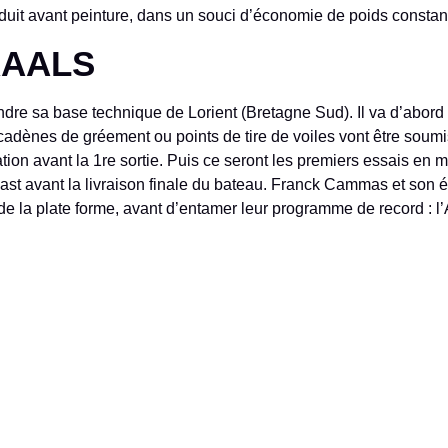
it avant peinture, dans un souci d’économie de poids constan
RAALS
re sa base technique de Lorient (Bretagne Sud). Il va d’abord y s
cadènes de gréement ou points de tire de voiles vont être soumi
ation avant la 1re sortie. Puis ce seront les premiers essais en m
last avant la livraison finale du bateau. Franck Cammas et son é
e la plate forme, avant d’entamer leur programme de record : l’A