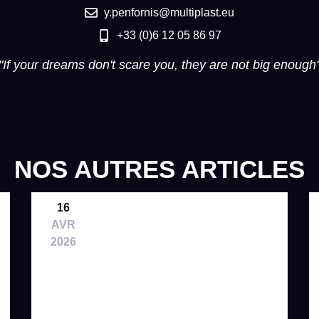
y.penfornis@multiplast.eu
+33 (0)6 12 05 86 97
"If your dreams don't scare you, they are not big enough
NOS AUTRES ARTICLES
16
AVR
2026