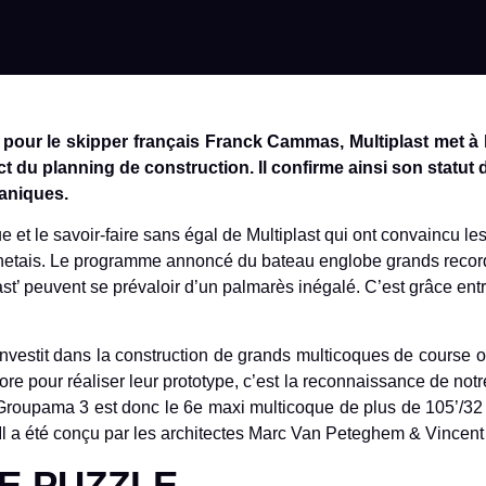
 pour le skipper français Franck Cammas, Multiplast met à
ct du planning de construction. Il confirme ainsi son statut 
aniques.
e et le savoir-faire sans égal de Multiplast qui ont convaincu 
vannetais. Le programme annoncé du bateau englobe grands recor
t’ peuvent se prévaloir d’un palmarès inégalé. C’est grâce entre 
’investit dans la construction de grands multicoques de course o
re pour réaliser leur prototype, c’est la reconnaissance de notr
Groupama 3 est donc le 6e maxi multicoque de plus de 105’/32 m
. Il a été conçu par les architectes Marc Van Peteghem & Vincent
E PUZZLE