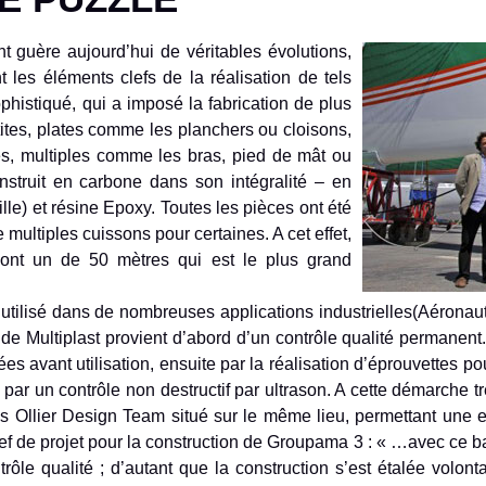
 guère aujourd’hui de véritables évolutions,
 les éléments clefs de la réalisation de tels
histiqué, qui a imposé la fabrication de plus
ites, plates comme les planchers ou cloisons,
, multiples comme les bras, pied de mât ou
onstruit en carbone dans son intégralité – en
e) et résine Epoxy. Toutes les pièces ont été
 multiples cuissons pour certaines. A cet effet,
 dont un de 50 mètres qui est le plus grand
 utilisé dans de nombreuses applications industrielles(Aéronauti
ons de Multiplast provient d’abord d’un contrôle qualité permanen
iées avant utilisation, ensuite par la réalisation d’éprouvettes p
ar un contrôle non destructif par ultrason. A cette démarche t
s Ollier Design Team situé sur le même lieu, permettant une 
ef de projet pour la construction de Groupama 3 : « …avec ce ba
rôle qualité ; d’autant que la construction s’est étalée volo