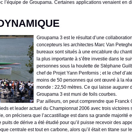
’équipe de Groupama. Certaines applications venaient en dire
 DYNAMIQUE
Groupama 3 est le résultat d’une collaboration e
concepteurs les architectes Marc Van Peteghe
bureaux sont situés à une encablure du chant
la plus importante à s’être investie dans le sui
personnes sous la houlette de Stéphane Guilba
chef de Projet Yann Penfornis ; et le chef d’a
moins de 50 personnes qui ont œuvré à la réal
monde : 22,50 mètres. Ce qui laisse augurer 
Groupama 3 est muni de foils courbes.
Par ailleurs, on peut comprendre que Franck
eds et leader actuel du Championnat 2006 avec trois victoires su
 on précisera que l’accastillage est dans sa grande majorité e
e puits de dérive a été étudié pour qu’il puisse recevoir des app
que centrale est tout en carbone, alors qu’il était en titane sur