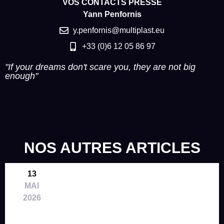
VOS CONTACTS PRESSE
Yann Penfornis
y.penfornis@multiplast.eu
+33 (0)6 12 05 86 97
"If your dreams don't scare you, they are not big
enough"
NOS AUTRES ARTICLES
13
MAI
2026