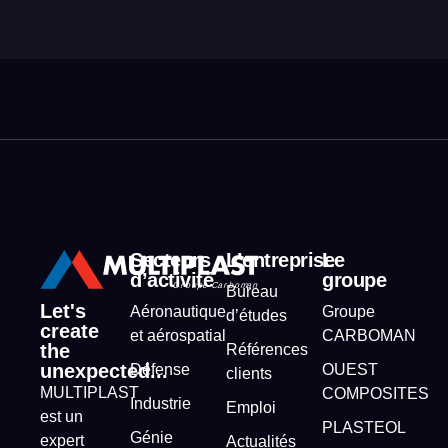
Secteurs
L’entreprise
Le
d’activité
groupe
Bureau
Let's
Aéronautique
Groupe
d’études
create
et aérospatial
CARBOMAN
the
Références
unexpected...
Défense
OUEST
clients
MULTIPLAST
COMPOSITES
Industrie
Emploi
est un
PLASTEOL
Génie
expert
Actualités