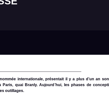
SSE
______________________________________
enommée internationale, présentait il y a plus d’un an son
 à Paris, quai Branly. Aujourd’hui, les phases de concept
s outillages.