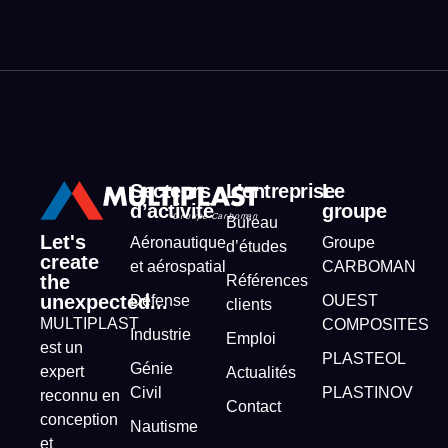
Secteurs
L’entreprise
Le
d’activité
groupe
Bureau
Let's
Aéronautique
Groupe
d’études
create
et aérospatial
CARBOMAN
the
Références
unexpected...
Défense
OUEST
clients
MULTIPLAST
COMPOSITES
Industrie
Emploi
est un
PLASTEOL
Génie
expert
Actualités
Civil
PLASTINOV
reconnu en
Contact
conception
Nautisme
et