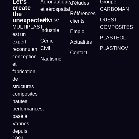
Let's
Aéronautique
Groupe
d’études
create
et aérospatial
CARBOMAN
the
Références
unexpected...
Défense
OUEST
clients
MULTIPLAST
COMPOSITES
Industrie
Emploi
est un
PLASTEOL
Génie
expert
Actualités
Civil
PLASTINOV
reconnu en
Contact
conception
Nautisme
et
fabrication
de
structures
composites
hautes
performances,
basé à
Vannes
depuis
1981.