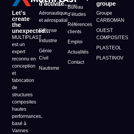
d’activité
groupe
Bureau
Let's
Aéronautique
Groupe
d’études
create
et aérospatial
CARBOMAN
the
Références
unexpected...
Défense
OUEST
clients
MULTIPLAST
COMPOSITES
Industrie
Emploi
est un
PLASTEOL
Génie
expert
Actualités
Civil
PLASTINOV
reconnu en
Contact
conception
Nautisme
et
fabrication
de
structures
composites
hautes
performances,
basé à
Vannes