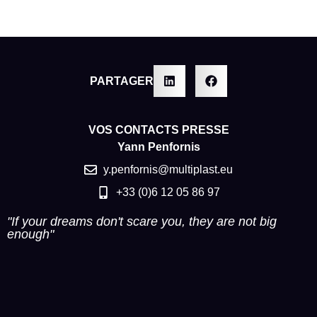
PARTAGER
VOS CONTACTS PRESSE
Yann Penfornis
y.penfornis@multiplast.eu
+33 (0)6 12 05 86 97
"If your dreams don't scare you, they are not big
enough"